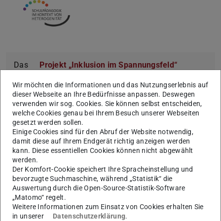
Das
Projekt „Inklusion im Spannungsfeld“
erforscht in der Kombination von fachdidaktischen,
Wir möchten die Informationen und das Nutzungserlebnis auf
schul-, sonder- und allgemeinpädagogischen sowie
dieser Webseite an Ihre Bedürfnisse anpassen. Deswegen
soziologischen Perspektiven den institutionellen
verwenden wir sog. Cookies. Sie können selbst entscheiden,
welche Cookies genau bei Ihrem Besuch unserer Webseiten
Wandel im Bildungsbereich, der durch den
gesetzt werden sollen.
Inklusionsanspruch in Gang gesetzt wurde. Das
Einige Cookies sind für den Abruf der Website notwendig,
damit diese auf Ihrem Endgerät richtig anzeigen werden
Projekt wird in Kooperation mit
kann. Diese essentiellen Cookies können nicht abgewählt
Inklusionsforscher*innen der Universitäten Frankfurt
werden.
und Mainz durchgeführt und gefördert durch den
Der Komfort-Cookie speichert Ihre Spracheinstellung und
bevorzugte Suchmaschine, während „Statistik“ die
RMU-Initiativfond.
Auswertung durch die Open-Source-Statistik-Software
Das Teilprojekt „Anders – Aushandlungsprozesse
„Matomo“ regelt.
Weitere Informationen zum Einsatz von Cookies erhalten Sie
sonderpädagogischen Förderbedarfs“ untersucht, wie
in unserer
Datenschutzerklärung
.