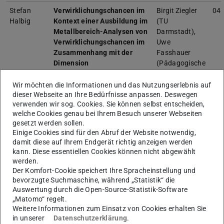
Stefan
Verwirklichungschancen im
Birgit Ziegler
04.
Halbig
Kontext einer Ausbildung im
(TU
Metallbereich-Analysen von
Darmstadt),
Verwirklichungschancen im
Uwe
Zusammenhang mit der
Fasshauer
Dimension
(Pädagogische
Selbstwirksamkeit.
Hochschule
Schwäbisch
Wir möchten die Informationen und das Nutzungserlebnis auf
Gmünd)
dieser Webseite an Ihre Bedürfnisse anpassen. Deswegen
verwenden wir sog. Cookies. Sie können selbst entscheiden,
Josephine
Selbstreflexion im Studium:
Bernd Schmitz,
13.
welche Cookies genau bei Ihrem Besuch unserer Webseiten
gesetzt werden sollen.
Berger
Entwicklung und Validierung
Birgit Ziegler
Einige Cookies sind für den Abruf der Website notwendig,
eines Messinstruments bei
(TU
damit diese auf Ihrem Endgerät richtig anzeigen werden
Lehramtsstudierenden
Darmstadt)
kann. Diese essentiellen Cookies können nicht abgewählt
werden.
Xiaohui
Analyse und Vergleich des
Birgit Ziegler
15.
Der Komfort-Cookie speichert Ihre Spracheinstellung und
Yang
dualen Studiums in
(TU
bevorzugte Suchmaschine, während „Statistik“ die
Deutschland und in China
Darmstadt),
Auswertung durch die Open-Source-Statistik-Software
Dieter Münk
„Matomo“ regelt.
(Universität
Weitere Informationen zum Einsatz von Cookies erhalten Sie
Duisburg-
in unserer
Datenschutzerklärung
.