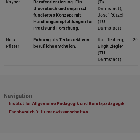
Kayser
Berufsorientierung. Ein
(Tu
theoretisch und empirisch
Darmstadt),
fundiertes Konzept mit
Josef Rützel
Handlungsempfehlungen für
(TU
Praxis und Forschung.
Darmstadt)
Nina
Führung als Teilaspekt von
Ralf Tenberg,
20
Pfister
beruflichen Schulen.
Birgit Ziegler
(TU
Darmstadt)
Navigation
Institut für Allgemeine Pädagogik und Berufspädagogik
Fachbereich 3: Humanwissenschaften