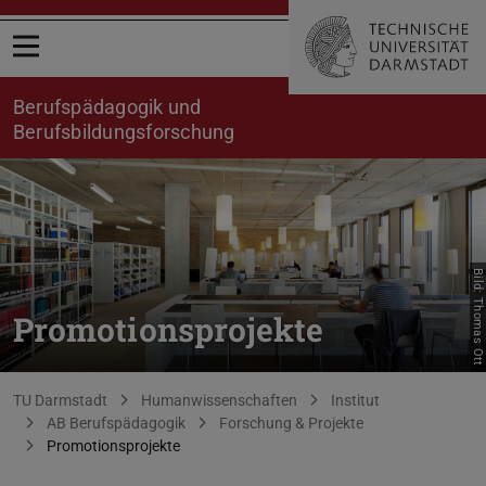
Menü öffnen
Berufspädagogik und
Berufsbildungsforschung
Bild: Thomas Ott
Promotionsprojekte
Sie befinden sich hier:
TU Darmstadt
Humanwissenschaften
Institut
AB Berufspädagogik
Forschung & Projekte
Promotionsprojekte