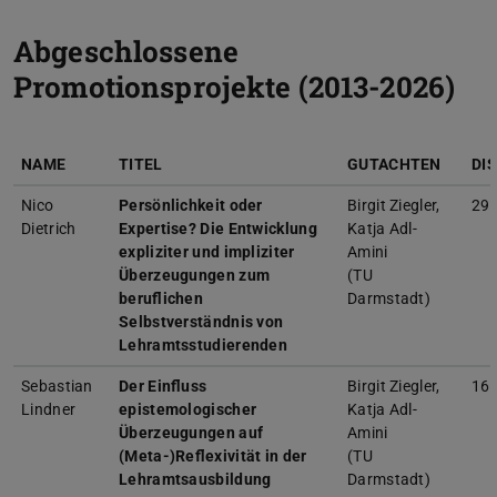
Abgeschlossene
Promotionsprojekte (2013-2026)
NAME
TITEL
GUTACHTEN
DI
Nico
Persönlichkeit oder
Birgit Ziegler,
29.
Dietrich
Expertise? Die Entwicklung
Katja Adl-
expliziter und impliziter
Amini
Überzeugungen zum
(TU
beruflichen
Darmstadt)
Selbstverständnis von
Lehramtsstudierenden
Sebastian
Der Einfluss
Birgit Ziegler,
16.
Lindner
epistemologischer
Katja Adl-
Überzeugungen auf
Amini
(Meta-)Reflexivität in der
(TU
Lehramtsausbildung
Darmstadt)