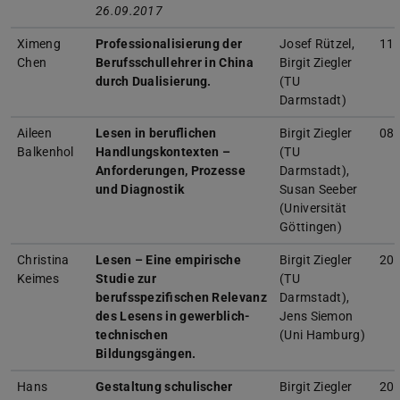
26.09.2017
Ximeng
Professionalisierung der
Josef Rützel,
11.
Chen
Berufsschullehrer in China
Birgit Ziegler
durch Dualisierung.
(TU
Darmstadt)
Aileen
Lesen in beruflichen
Birgit Ziegler
08.
Balkenhol
Handlungskontexten –
(TU
Anforderungen, Prozesse
Darmstadt),
und Diagnostik
Susan Seeber
(Universität
Göttingen)
Christina
Lesen – Eine empirische
Birgit Ziegler
20
Keimes
Studie zur
(TU
berufsspezifischen Relevanz
Darmstadt),
des Lesens in gewerblich-
Jens Siemon
technischen
(Uni Hamburg)
Bildungsgängen.
Hans
Gestaltung schulischer
Birgit Ziegler
20