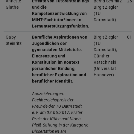
Annette
Effekte von Tutorentrainings
Bernd Schmitz,
25.
Glathe
und die
Birgit Ziegler
Kompetenzentwicklung von
(TU
MINT-Fachtutor*innen in
Darmstadt)
Lernunterstützungsfunktion.
Gaby
Berufliche Aspirationen von
Birgit Ziegler
01.
Steinritz
Jugendlichen der
(TU
gymnasialen Mittelstufe.
Darmstadt),
Eingrenzung und
Günther
Konstitution im Kontext
Ratschinski
persönlicher Bindung,
(Universität
beruflicher Exploration und
Hannover)
beruflicher Identität.
Auszeichnungen:
Fachbereichspreis der
Freunde der TU Darmstadt
e.V. am 03.05.2017; Erster
Preis der Käthe und Ulrich
Pleiß-Stiftung in der Kategorie
Dissertationen am